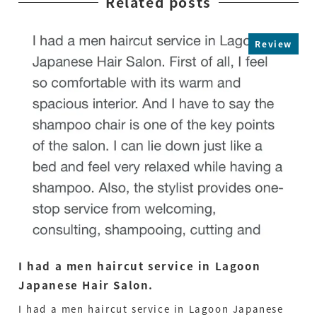
Related posts
Review
I had a men haircut service in Lagoon
My
Japanese Hair Salon.
Ca
I had a men haircut service in Lagoon Japanese
My 