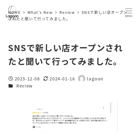
Skip
HOME
What’s New
Review
SNSで新しい店オープン
to
MENU
されたと聞いて行ってみました。
main
content
SNSで新しい店オープンされ
たと聞いて行ってみました。
2023-12-08
2024-01-16
lagoon
Published
Modified
Author
Categories
Review