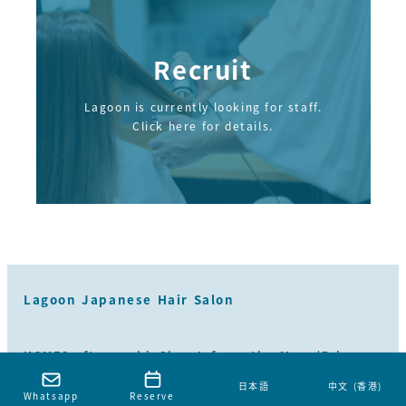
Recruit
Lagoon is currently looking for staff.
Click here for details.
Lagoon Japanese Hair Salon
HOME
Craftsmanship
Shop Information
Menu/Price
Haircatalog
Review
Blog
日本語
中文 (香港)
Reserve
日本語
中文 (香港)
Whatsapp
Reserve