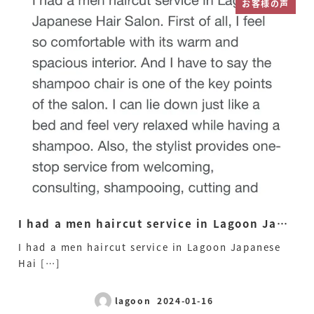
お客様の声
I had a men haircut service in Lagoon Ja…
一
I had a men haircut service in Lagoon Japanese
一
Hai […]
lagoon
2024-01-16
投稿日