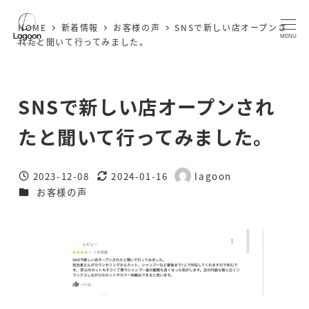
メ
HOME
新着情報
お客様の声
SNSで新しい店オープンさ
イ
MENU
れたと聞いて行ってみました。
ン
コ
ン
SNSで新しい店オープンされ
テ
ン
たと聞いて行ってみました。
ツ
へ
2023-12-08
2024-01-16
lagoon
移
投稿日
更新日
著
カテゴリー
お客様の声
者
動