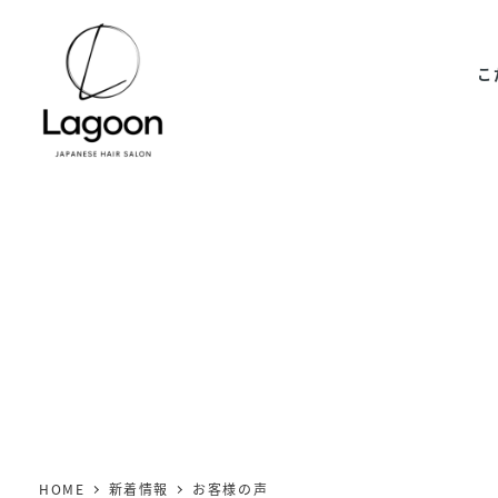
メ
イ
こ
ン
コ
ン
テ
ン
ツ
へ
移
動
HOME
新着情報
お客様の声