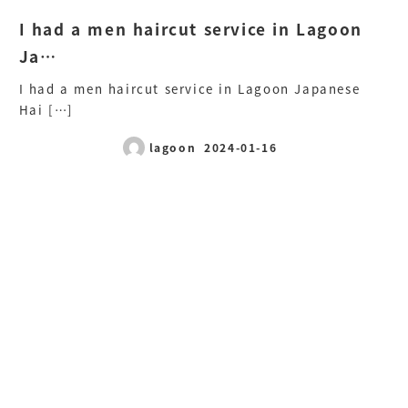
I had a men haircut service in Lagoon
Ja…
I had a men haircut service in Lagoon Japanese
Hai […]
lagoon
2024-01-16
投稿日