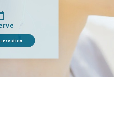
erve
eservation