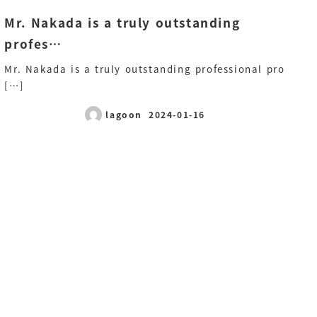
Mr. Nakada is a truly outstanding
profes…
Mr. Nakada is a truly outstanding professional pro
[…]
lagoon
2024-01-16
投稿日