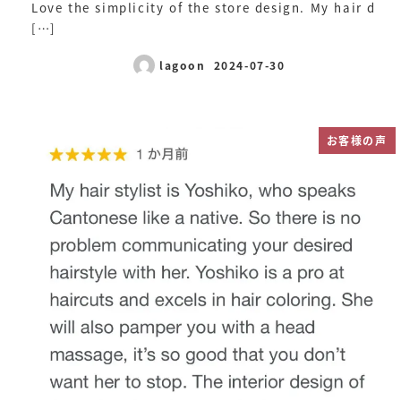
Love the simplicity of the store design. My hair d
[…]
lagoon
2024-07-30
投稿日
お客様の声