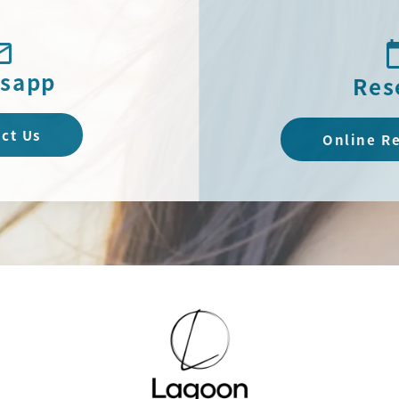
sapp
Res
ct Us
Online R