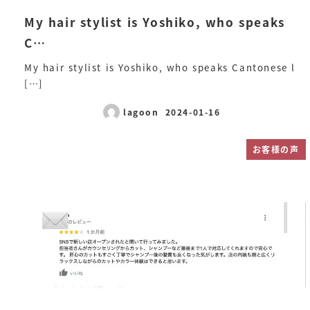
My hair stylist is Yoshiko, who speaks
C…
My hair stylist is Yoshiko, who speaks Cantonese l
[…]
lagoon
2024-01-16
投稿日
お客様の声